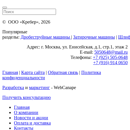
© ООО «Кребер», 2026
Популярные
разделы:
Дробеструйные машины
|
Затирочные машины
|
Шлиф
Адрес: г. Москва, ул. Енисейская, д.1, стр.1, этаж 2
E-mail:
5050648@mail.ru
Телефоны:
+7 (925) 505-0648
+7 (916) 914 0650
Главная
|
Карта сайта
|
Обратная связь
|
Политика
конфиденциальности
Разработка
и
маркетинг
- WebCanape
Получить консультацию
Главная
О компании
Новости и акции
Оплата и доставка
Контакты