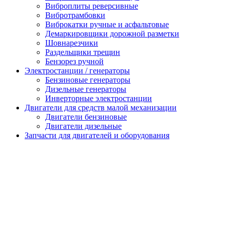
Виброплиты реверсивные
Вибротрамбовки
Виброкатки ручные и асфальтовые
Демаркировщики дорожной разметки
Шовнарезчики
Раздельщики трещин
Бензорез ручной
Электростанции / генераторы
Бензиновые генераторы
Дизельные генераторы
Инверторные электростанции
Двигатели для средств малой механизации
Двигатели бензиновые
Двигатели дизельные
Запчасти для двигателей и оборудования